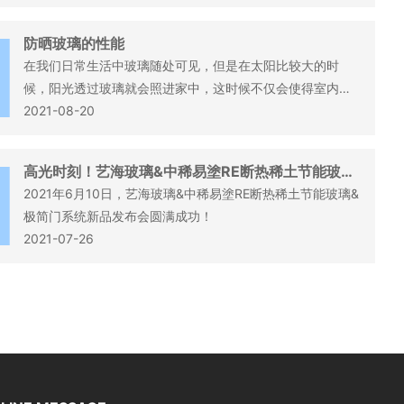
防晒玻璃的性能
在我们日常生活中玻璃随处可见，但是在太阳比较大的时
候，阳光透过玻璃就会照进家中，这时候不仅会使得室内的
温度升高还影响了人们在室内的日常活动，所以现在很多的
2021-08-20
家庭都使用上了防晒玻璃，接下来小编就跟大家谈一谈防晒
玻璃，它的性能以及其使用范围。
高光时刻！艺海玻璃&中稀易塗RE断热稀土节能玻璃
&极简门系统新品发布会圆满成功
2021年6月10日，艺海玻璃&中稀易塗RE断热稀土节能玻璃&
极简门系统新品发布会圆满成功！
2021-07-26