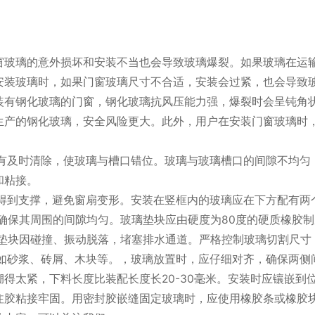
窗玻璃的意外损坏和安装不当也会导致玻璃爆裂。如果玻璃在运
安装玻璃时，如果门窗玻璃尺寸不合适，安装会过紧，也会导致
装有钢化玻璃的门窗，钢化玻璃抗风压能力强，爆裂时会呈钝角状
生产的钢化玻璃，安全风险更大。此外，用户在安装门窗玻璃时
没有及时清除，使玻璃与槽口错位。玻璃与玻璃槽口的间隙不均匀
和粘接。
得到支撑，避免窗扇变形。安装在竖框内的玻璃应在下方配有两
，确保其周围的间隙均匀。玻璃垫块应由硬度为80度的硬质橡胶
防止垫块因碰撞、振动脱落，堵塞排水通道。严格控制玻璃切割尺
，如砂浆、砖屑、木块等。，玻璃放置时，应仔细对齐，确保两侧
得太紧，下料长度比装配长度长20-30毫米。安装时应镶嵌到
胶粘接牢固。用密封胶嵌缝固定玻璃时，应使用橡胶条或橡胶块