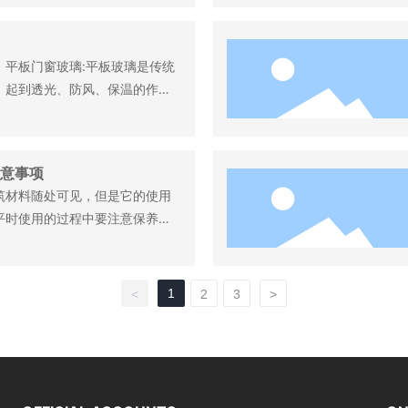
会的生产一些质量不好的产品
出现很多的错误。那将是灾难性
价比高的防晒玻璃制造商是很重
。平板门窗玻璃:平板玻璃是传统
面就为介绍一下吧。
，起到透光、防风、保温的作
面光滑平整，无缺陷。平板门窗
、4毫米、5毫米和6毫米，单块
毫米、400毫米* 1600毫米和6
意事项
光反射率约为7%，透光率在82%
筑材料随处可见，但是它的使用
平时使用的过程中要注意保养，
不能够用力碰撞防晒玻璃，为了
可以在其上面铺上台布，在一些
上搁放东西的时候，一定要轻拿
1
<
2
3
>
下来我们就跟大家谈一谈防晒玻
工作？