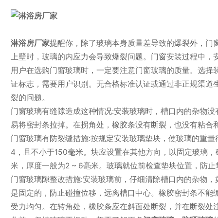
淋浴房厂家
提醒你，除了玻璃本身质量差导致的爆裂外，门
上壁时，玻璃的内应力会导致爆裂问题。门窗安装过程中，
用户在选购门窗玻璃时，一定要注意门窗玻璃的质量。选择
证标志，需要用户识别。无合格标准认证或通过非正规渠道
裂的问题。
门窗玻璃有缝隙造成这种情况:安装玻璃时，槽口内的杂物
易将密封条拉掉。在拐角处，橡胶条没有断裂，也没有粘合
门窗玻璃有防裂缝措施:按规定安装玻璃垫块，使玻璃的重量
4，且不小于150毫米。块应设置在其他方向，以固定玻璃
米，厚度一般为2 ~ 6毫米。玻璃就位前检查垫块位置，
门窗玻璃隙整改措施:安装玻璃前，仔细清除槽口内的杂物
是固定的，防止碰撞位移，远离槽口中心。橡胶密封条不能绷
受力均匀。在转角处，橡胶条应在斜面处断裂，并在断裂处注