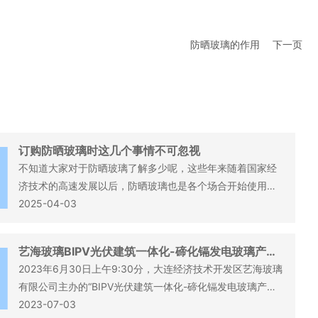
防晒玻璃的作用
下一页
订购防晒玻璃时这几个事情不可忽视
不知道大家对于防晒玻璃了解多少呢，这些年来随着国家经
济技术的高速发展以后，防晒玻璃也是各个场合开始使用
了，而且在之前的基础上也改进了不少。那么在订购防晒玻
2025-04-03
璃时有哪几个事情不可忽视？关于这个问题接下来我们就为
大家来做一个详细的介绍吧。
艺海玻璃BIPV光伏建筑一体化-碲化镉发电玻璃产品
交流会圆满召开
2023年6月30日上午9:30分，大连经济技术开发区艺海玻璃
有限公司主办的“BIPV光伏建筑一体化-碲化镉发电玻璃产品
交流会”成功在艺海公司召开。
2023-07-03