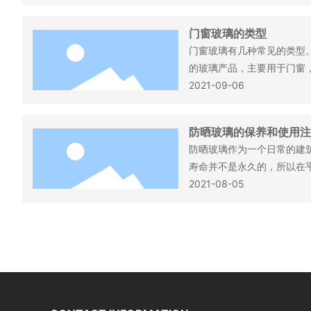
人工成本无法节省，所以就
来，那么在使用的时候就会
门窗玻璃的类型
的。因此，如何选择一家性
​门窗玻璃有几种常见的类型
要的事情。关于这个问题下
的玻璃产品，主要用于门窗
用。应无色，透明度好，表
2021-09-06
玻璃的厚度为2毫米、3毫米
玻璃的尺寸为300毫米* 900
防晒玻璃的保养和使用注
00毫米* 2200毫米。可见
防晒玻璃作为一个日常的建
至90%之间。
寿命并不是永久的，所以在
比如说平时在使用的过程中
2021-08-05
防止防晒玻璃被刮花，我们
利用防晒玻璃制作成的家具
轻放，不能够用力撞击，接
璃在日常之中如何进行保养