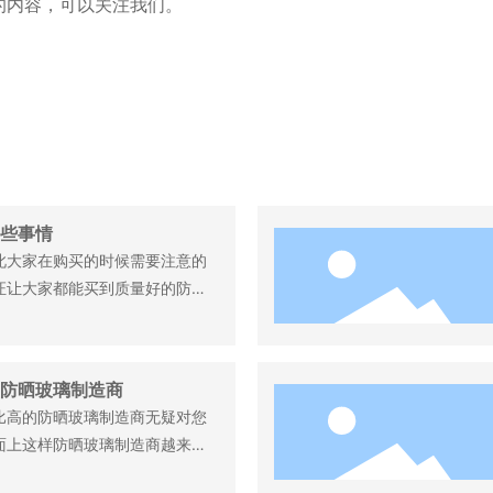
的内容，可以关注我们。
些事情
此大家在购买的时候需要注意的
证让大家都能买到质量好的防晒
来说说在采购的时候需要注意的
为有需求的人带来帮助吧。一起
防晒玻璃制造商
比高的防晒玻璃制造商无疑对您
面上这样防晒玻璃制造商越来越
省一些原材料成本。毕竟现在的